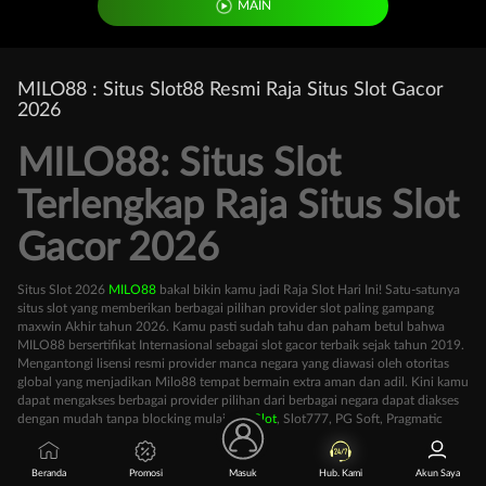
MAIN
MILO88 : Situs Slot88 Resmi Raja Situs Slot Gacor
2026
MILO88: Situs Slot
Terlengkap Raja Situs Slot
Gacor 2026
Situs Slot 2026
MILO88
bakal bikin kamu jadi Raja Slot Hari Ini! Satu-satunya
situs slot yang memberikan berbagai pilihan provider slot paling gampang
maxwin Akhir tahun 2026. Kamu pasti sudah tahu dan paham betul bahwa
MILO88 bersertifikat Internasional sebagai slot gacor terbaik sejak tahun 2019.
Mengantongi lisensi resmi provider manca negara yang diawasi oleh otoritas
global yang menjadikan Milo88 tempat bermain extra aman dan adil. Kini kamu
dapat mengakses berbagai provider pilihan dari berbagai negara dapat diakses
dengan mudah tanpa blocking mulai dari
Slot
, Slot777, PG Soft, Pragmatic
Play, Habanero, Microgaming, No Limit City, Jili serta Hacksaw Gaming dengan
RTP winrate tertinggi se-Indonesia.
Beranda
Promosi
Masuk
Hub. Kami
Akun Saya