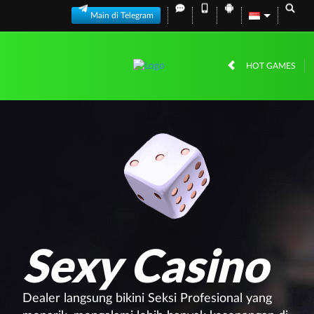
Main di Telegram
HOT GAMES
Sexy Casino
Dealer langsung bikini Seksi Profesional yang