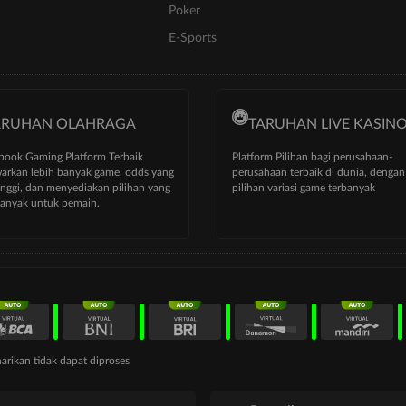
Poker
E-Sports
ARUHAN OLAHRAGA
TARUHAN LIVE KASIN
book Gaming Platform Terbaik
Platform Pilihan bagi perusahaan-
rkan lebih banyak game, odds yang
perusahaan terbaik di dunia, dengan
tinggi, dan menyediakan pilihan yang
pilihan variasi game terbanyak
banyak untuk pemain.
arikan tidak dapat diproses