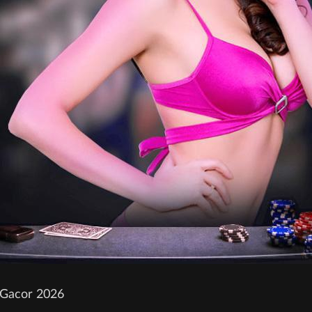
t Gacor 2026