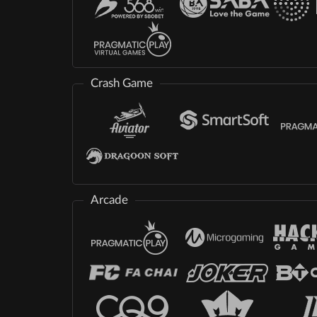
Crash Game
Arcade