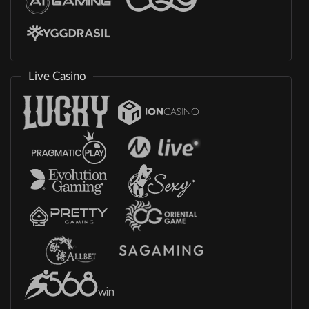
Live Casino