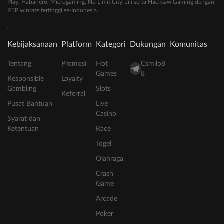
Play, Habanero, Microgaming, No Limit City, Jili serta Hacksaw Gaming dengan
RTP winrate tertinggi se-Indonesia.
Kebijaksanaan
Platform
Kategori
Dukungan
Komunitas
Tentang
Promosi
Hot
Csmilo8
Games
8
Responsible
Loyalty
Gambling
Slots
Referral
Pusat Bantuan
Live
Casino
Syarat dan
Ketentuan
Race
Togel
Olahraga
Crash
Game
Arcade
Poker