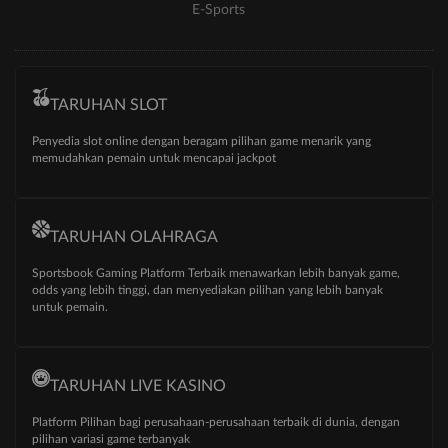
E-Sports
TARUHAN SLOT
Penyedia slot online dengan beragam pilihan game menarik yang
memudahkan pemain untuk mencapai jackpot
TARUHAN OLAHRAGA
Sportsbook Gaming Platform Terbaik menawarkan lebih banyak game,
odds yang lebih tinggi, dan menyediakan pilihan yang lebih banyak
untuk pemain.
TARUHAN LIVE KASINO
Platform Pilihan bagi perusahaan-perusahaan terbaik di dunia, dengan
pilihan variasi game terbanyak