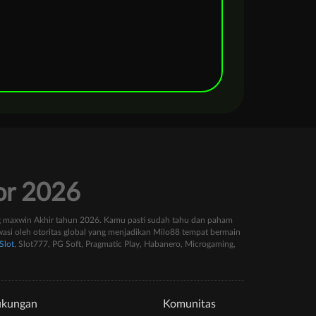
cor 2026
pang maxwin Akhir tahun 2026. Kamu pasti sudah tahu dan paham
awasi oleh otoritas global yang menjadikan Milo88 tempat bermain
Slot
, Slot777, PG Soft, Pragmatic Play, Habanero, Microgaming,
kungan
Komunitas