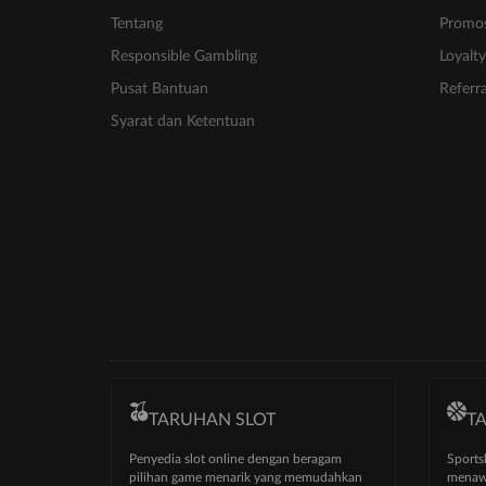
Tentang
Promos
Responsible Gambling
Loyalty
Pusat Bantuan
Referra
Syarat dan Ketentuan
TARUHAN SLOT
T
Penyedia slot online dengan beragam
Sports
pilihan game menarik yang memudahkan
menawa