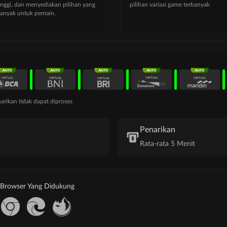
tinggi, dan menyediakan pilihan yang
pilihan variasi game terbanyak
banyak untuk pemain.
arikan tidak dapat diproses
Penarikan
Rata-rata 5 Menit
Browser Yang Didukung