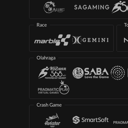
Race
T
Olahraga
Crash Game