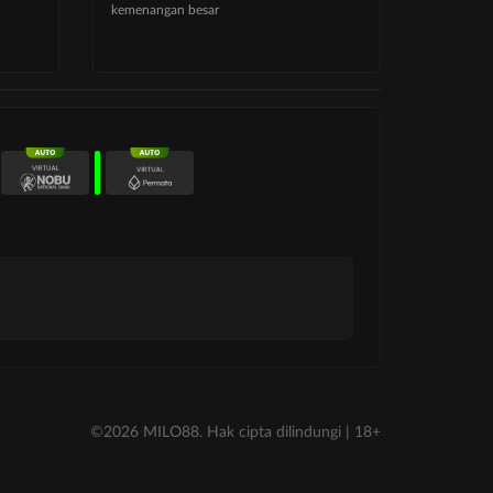
kemenangan besar
©2026 MILO88. Hak cipta dilindungi | 18+