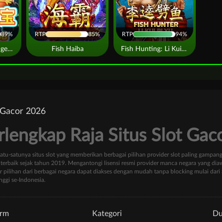
89%
RTP
85%
RTP
94%
Fish Hunter Spongebob
Fish Haiba
Fish Hunting: Li Kui Pi Yu
t Gacor 2026
rlengkap Raja Situs Slot Ga
! Satu-satunya situs slot yang memberikan berbagai pilihan provider slot paling gam
r terbaik sejak tahun 2019. Mengantongi lisensi resmi provider manca negara yang di
r pilihan dari berbagai negara dapat diakses dengan mudah tanpa blocking mulai dari
nggi se-Indonesia.
orm
Kategori
Du