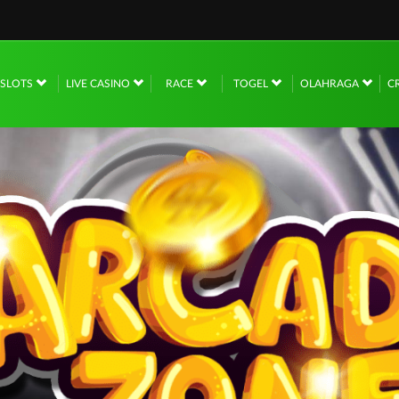
SLOTS
LIVE CASINO
RACE
TOGEL
OLAHRAGA
C