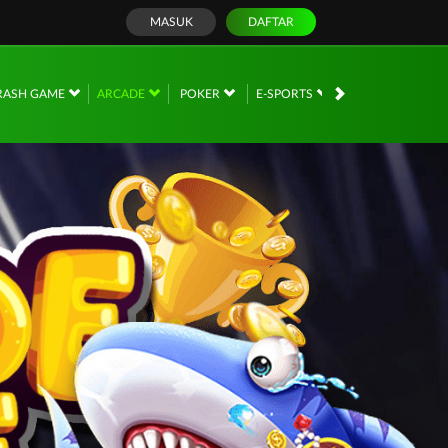
MASUK
DAFTAR
PROMOSI
RASH GAME
ARCADE
POKER
E-SPORTS