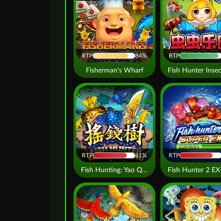
RTP
84%
RTP
Fisherman's Wharf
RTP
81%
RTP
Fish Hunting: Yao Qian Shu