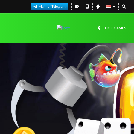
Main di Telegram
HOT GAMES