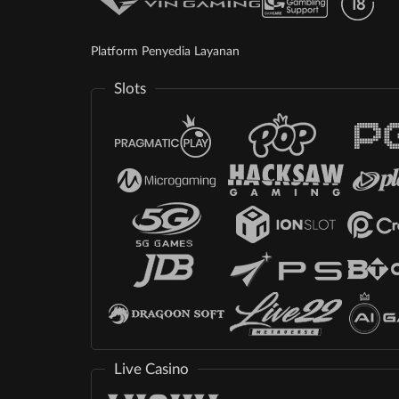
Platform Penyedia Layanan
Slots
Live Casino