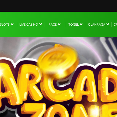
SLOTS
LIVE CASINO
RACE
TOGEL
OLAHRAGA
C