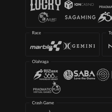
Race
T
Olahraga
Crash Game