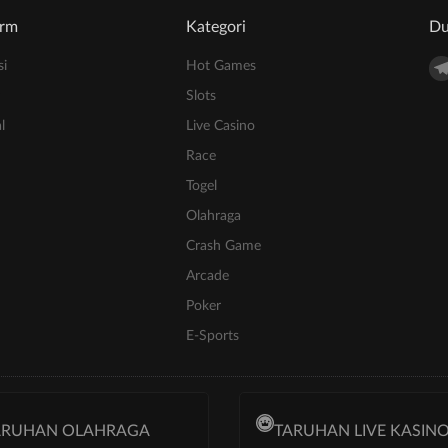
orm
Kategori
Du
i
Hot Games
Slots
l
Live Casino
Race
Togel
Olahraga
Crash Game
Arcade
Poker
E-Sports
ARUHAN OLAHRAGA
TARUHAN LIVE KASIN