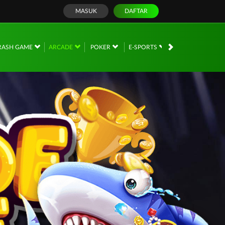
MASUK
DAFTAR
PROMOSI
RASH GAME
ARCADE
POKER
E-SPORTS