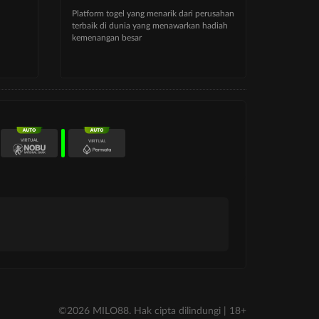
Platform togel yang menarik dari perusahan
terbaik di dunia yang menawarkan hadiah
kemenangan besar
©2026 MILO88. Hak cipta dilindungi | 18+