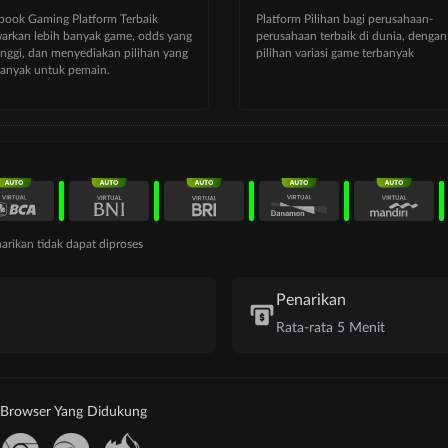
book Gaming Platform Terbaik
Platform Pilihan bagi perusahaan-
rkan lebih banyak game, odds yang
perusahaan terbaik di dunia, dengan
tinggi, dan menyediakan pilihan yang
pilihan variasi game terbanyak
banyak untuk pemain.
arikan tidak dapat diproses
Penarikan
Rata-rata 5 Menit
Browser Yang Didukung