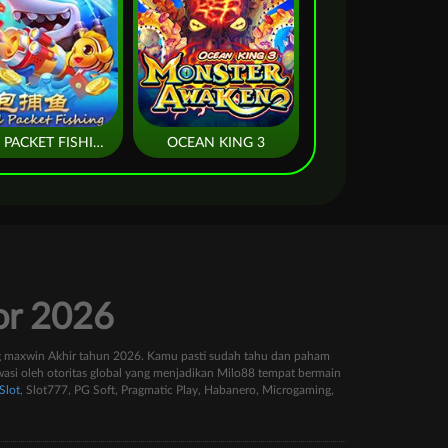
RED PACKET FISHING
OCEAN KING 3
cor 2026
pang maxwin Akhir tahun 2026. Kamu pasti sudah tahu dan paham
awasi oleh otoritas global yang menjadikan Milo88 tempat bermain
Slot
, Slot777, PG Soft, Pragmatic Play, Habanero, Microgaming,