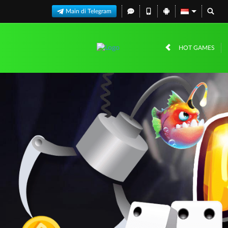
Main di Telegram
HOT GAMES