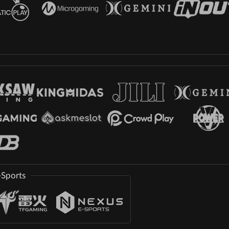
-Sports