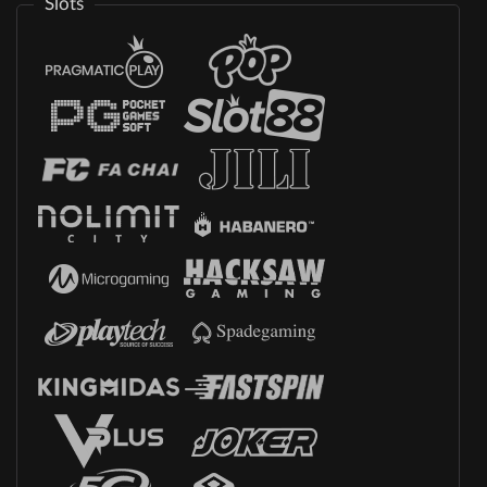
Slots