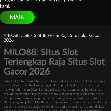
pengawasan dealer dan pit boss profesional
kami.
MAIN
MILO88 : Situs Slot88 Resmi Raja Situs Slot Gacor
2026
MILO88: Situs Slot
Terlengkap Raja Situs Slot
Gacor 2026
Situs Slot 2026
MILO88
bakal bikin kamu jadi Raja Slot Hari Ini! Satu-satunya
situs slot yang memberikan berbagai pilihan provider slot paling gampang
maxwin Akhir tahun 2026. Kamu pasti sudah tahu dan paham betul bahwa
MILO88 bersertifikat Internasional sebagai slot gacor terbaik sejak tahun 2019.
Mengantongi lisensi resmi provider manca negara yang diawasi oleh otoritas
global yang menjadikan Milo88 tempat bermain extra aman dan adil. Kini kamu
dapat mengakses berbagai provider pilihan dari berbagai negara dapat diakses
dengan mudah tanpa blocking mulai dari
Slot
, Slot777, PG Soft, Pragmatic