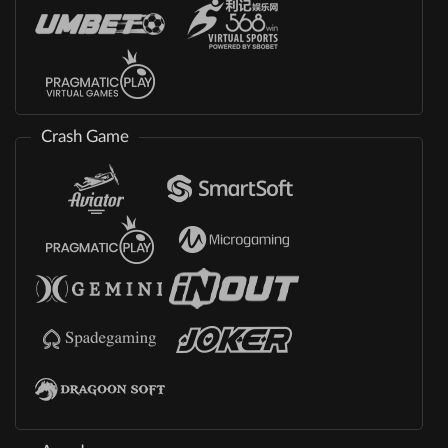
Crash Game