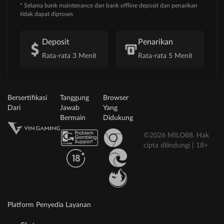
* Selama bank maintenance dan bank offline deposit dan penarikan
tidak dapat diproses
Deposit
Penarikan
Rata-rata 3 Menit
Rata-rata 5 Menit
Bersertifikasi
Tanggung
Browser
Dari
Jawab
Yang
Bermain
Didukung
©2026 MILO88. Hak
cipta dilindungi | 18+
Platform Penyedia Layanan