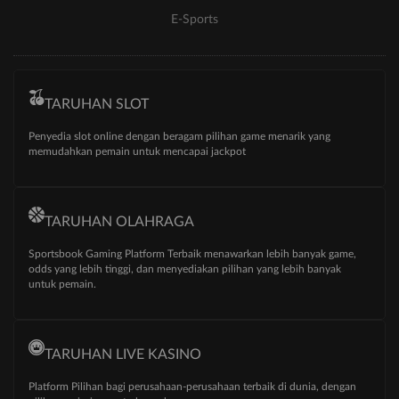
E-Sports
TARUHAN SLOT
Penyedia slot online dengan beragam pilihan game menarik yang
memudahkan pemain untuk mencapai jackpot
TARUHAN OLAHRAGA
Sportsbook Gaming Platform Terbaik menawarkan lebih banyak game,
odds yang lebih tinggi, dan menyediakan pilihan yang lebih banyak
untuk pemain.
TARUHAN LIVE KASINO
Platform Pilihan bagi perusahaan-perusahaan terbaik di dunia, dengan