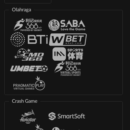
Olahraga
Crash Game