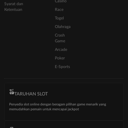
Casino
Syarat dan
Ketentuan
Race
Togel
Olahraga
Crash
Game
Arcade
Poker
E-Sports
TARUHAN SLOT
Penyedia slot online dengan beragam pilihan game menarik yang
memudahkan pemain untuk mencapai jackpot