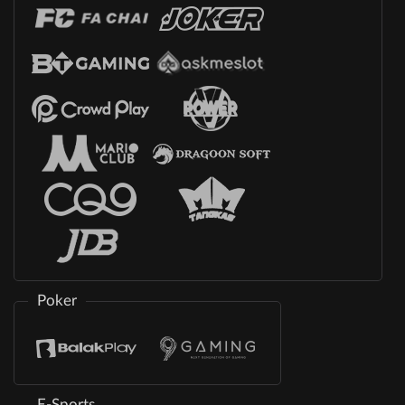
Poker
E-Sports