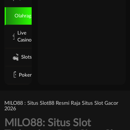
Olahraga
Live
Casino
Slots
Poker
MILO88 : Situs Slot88 Resmi Raja Situs Slot Gacor
2026
MILO88: Situs Slot