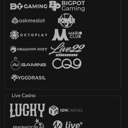
Live Casino