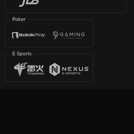
Poker
E-Sports