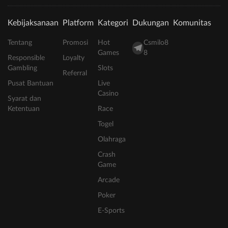
Kebijaksanaan
Platform
Kategori
Dukungan
Komunitas
Tentang
Promosi
Hot
Csmilo8
Games
8
Responsible
Loyalty
Gambling
Slots
Referral
Pusat Bantuan
Live
Casino
Syarat dan
Ketentuan
Race
Togel
Olahraga
Crash
Game
Arcade
Poker
E-Sports