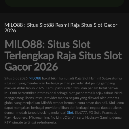
MILO88 : Situs Slot88 Resmi Raja Situs Slot Gacor
2026
MILO88: Situs Slot
Terlengkap Raja Situs Slot
Gacor 2026
Situs Slot 2026
MILO88
bakal bikin kamu jadi Raja Slot Hari Ini! Satu-satunya
situs slot yang memberikan berbagai pilihan provider slot paling gampang
maxwin Akhir tahun 2026. Kamu pasti sudah tahu dan paham betul bahwa
MILO88 bersertifikat Internasional sebagai slot gacor terbaik sejak tahun 2019.
Mengantongi lisensi resmi provider manca negara yang diawasi oleh otoritas
global yang menjadikan Milo88 tempat bermain extra aman dan adil. Kini kamu
dapat mengakses berbagai provider pilihan dari berbagai negara dapat diakses
dengan mudah tanpa blocking mulai dari
Slot
, Slot777, PG Soft, Pragmatic
Play, Habanero, Microgaming, No Limit City, Jili serta Hacksaw Gaming dengan
RTP winrate tertinggi se-Indonesia.