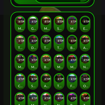
RTP
96%
RTP
95%
RTP
98%
RTP
RTP
97%
RTP
95%
Mahjong of the Phoenix
Government Disco
Mahjong Legacy
Super Ace X
Mahjong Legend Xmas
Epic of Aztec
RTP
98%
RTP
98%
RTP
84%
RTP
96%
RTP
RTP
95%
The Monkey King
Dino Gems
The King Joker
The Beat of Olympus 1000
Blessing of the Dragon
Aztec Legend
RTP
95%
RTP
97%
RTP
97%
RTP
97%
RTP
97%
RTP
96%
Mafia Ways
Mafia Ways II : Metro Haven Heist
Blessing of the Tiger
Moe Moe Cute
Mermaid's Market
Natural Ace
RTP
92%
RTP
97%
RTP
95%
RTP
RTP
91%
RTP
Cupid's Garden
Subway Runner
Aztec Empire
Tiki Paradise
Fishing's Paradise
ONE Boxing
RTP
95%
RTP
97%
RTP
96%
RTP
97%
RTP
90%
RTP