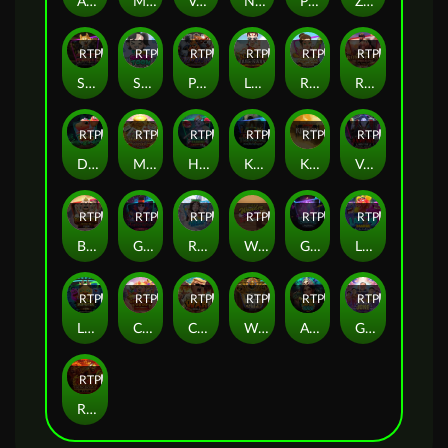
Alice's Wonder
Mahjong of the White Tiger
Veggies Bonanza
Neko Reborn
Punk Star
Zushi Prime
RTP
88%
RTP
RTP
81%
RTP
92%
RTP
RTP
Shiba Mogul
Squid Toon
Pet Ranger
Lucky NangKwak
Royal Thai Dessert
Roma Plus
RTP
79%
RTP
95%
RTP
82%
RTP
81%
RTP
95%
RTP
Dino Pops
Mahjong Legend
Hungry Krahung
Kraken Treasure
Kingdom Z
Vampire Hunter
RTP
88%
RTP
95%
RTP
91%
RTP
83%
RTP
93%
RTP
85%
Blessing of the Ox
Ghost House
Rich Rich Water
Wonder Cuisine
Grand Shine
Lab 19 Mania
RTP
88%
RTP
RTP
RTP
83%
RTP
88%
RTP
96%
Little Monster
Centillion Gods
Clash of War
Wrath of Egypt
Aztec Empire 1000
Government Joke
RTP
Roma Kingdom