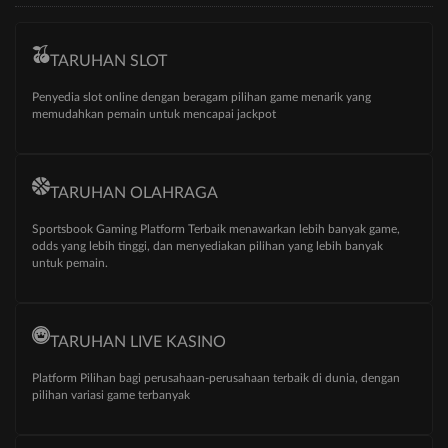
TARUHAN SLOT
Penyedia slot online dengan beragam pilihan game menarik yang
memudahkan pemain untuk mencapai jackpot
TARUHAN OLAHRAGA
Sportsbook Gaming Platform Terbaik menawarkan lebih banyak game,
odds yang lebih tinggi, dan menyediakan pilihan yang lebih banyak
untuk pemain.
TARUHAN LIVE KASINO
Platform Pilihan bagi perusahaan-perusahaan terbaik di dunia, dengan
pilihan variasi game terbanyak