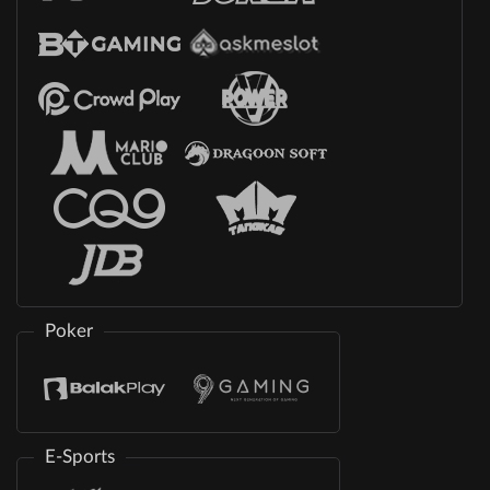
Poker
E-Sports