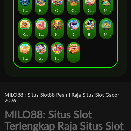
THRONE OF POSEIDON
BATTLE OF ALLIANCE
Color Bingo
GEMS MINER
GOD OF FORTUNE 2
MASTER OF GOLD MINER 2
KUNG FU LEOPARD
LUCKY TIGER
FORTUNE GEMS 2000
DJ SEAL
Book of Egypt
MASTER OF GOLD MINER
TREASURES OF EGYPT
SUPREME ACE
PINATA 1000
Fortune Lion
MILO88 : Situs Slot88 Resmi Raja Situs Slot Gacor
2026
MILO88: Situs Slot
Terlengkap Raja Situs Slot