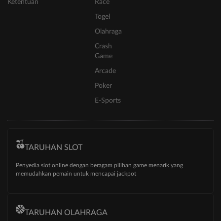
Ketentuan
Race
Togel
Olahraga
Crash
Game
Arcade
Poker
E-Sports
TARUHAN SLOT
Penyedia slot online dengan beragam pilihan game menarik yang
memudahkan pemain untuk mencapai jackpot
TARUHAN OLAHRAGA