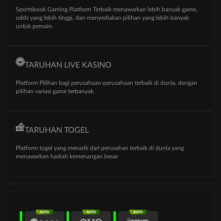
Sportsbook Gaming Platform Terbaik menawarkan lebih banyak game,
odds yang lebih tinggi, dan menyediakan pilihan yang lebih banyak
untuk pemain.
TARUHAN LIVE KASINO
Platform Pilihan bagi perusahaan-perusahaan terbaik di dunia, dengan
pilihan variasi game terbanyak
TARUHAN TOGEL
Platform togel yang menarik dari perusahan terbaik di dunia yang
menawarkan hadiah kemenangan besar