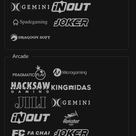
Arcade