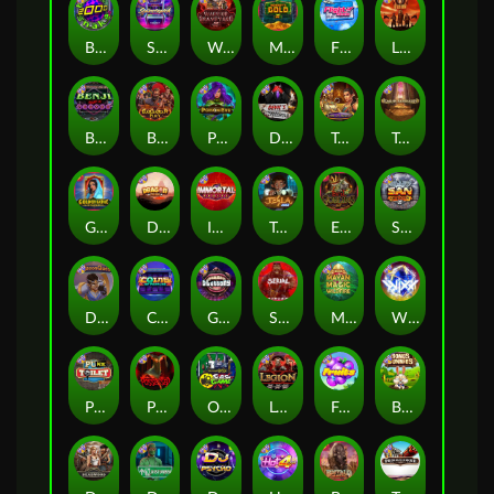
Brick Snake 2000
Starstruck
Warrior Graveyard xNudge
Monkey's Gold xPays
Flight Mode
Little Bighorn
Benji Killed in Vegas
Barbarian Fury
Poison Eve
Devil's Crossroad
Tomb of Nefertiti
Tomb of Akhenaten
Golden Genie And The Walking Wilds
Dragon Tribe
Immortal Fruits
Tesla Jolt
Evil Goblins xBomb
San Quentin xWays
Dungeon Quest
Coins of Fortune
Gluttony
Serial
Mayan Magic Wildfire
WiXX
Punk Toilet
Possessed
Outsourced: Slash Game
Legion X
Fruits
Bonus Bunnies