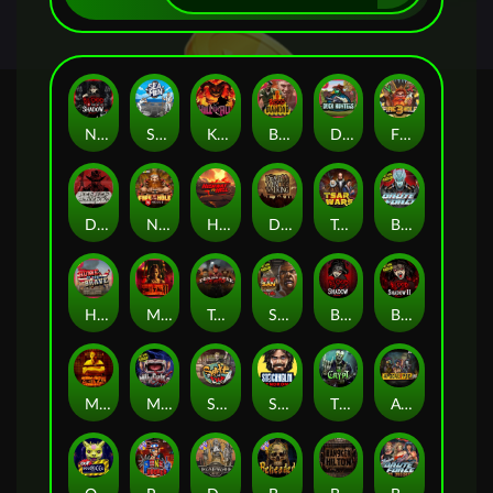
Nexus Blood & Shadow
Seamen
Kill Em All
Blood Diamond
Duck Hunters
Fire in the Hole 3
Dead, Dead, or Deader
Nexus Fire In The Hole xBomb
Highway to Hell
Dead Men Walking
Tsar Wars
Brute Force
Home of the Brave
Mental 2
Tombstone Slaughter
San Quentin 2: Death Row
Blood & Shadow
Blood & Shadow 2
Mental
Munchies
Skate or Die
Stockholm Syndrome
The Crypt
Apocalypse Super xNudge