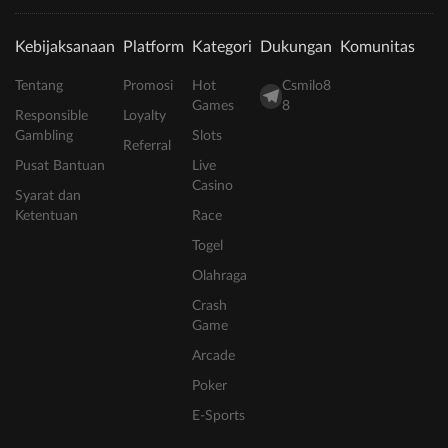
Kebijaksanaan
Platform
Kategori
Dukungan
Komunitas
Tentang
Promosi
Hot
Csmilo8
Games
8
Responsible
Loyalty
Gambling
Slots
Referral
Pusat Bantuan
Live
Casino
Syarat dan
Ketentuan
Race
Togel
Olahraga
Crash
Game
Arcade
Poker
E-Sports