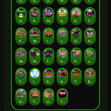
Deadwood xNudge
Disturbed
DJ Psycho
Hot 4 Cash
Buffalo Hunter
Tombstone
Owls
Punk Rocker
Milky Ways
Gaelic Gold
East Coast Vs West Coast
The Creepy Carnival
Pearl Harbor
Whacked
Infectious 5 xWays
Jingle Balls
Dead Canary
Harlequin Carnival
Walk of Shame
Misery Mining
True Grit Redemption
Kitchen Drama: Sushi Mania
Pixies vs Pirates
xWays Hoarder xSplit
Thor: Hammer Time
Ice Ice Yeti
Remember Gulag
Karen Maneater
True kult
Bushido Way xNudge
D Day
The Border
Ugliest Catch
The Rave