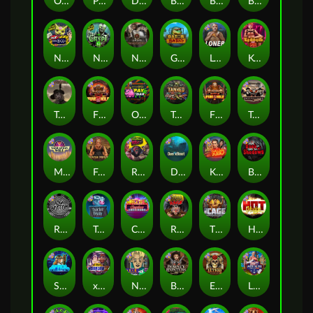
Outsourced
Punk Rocker 2
Deadwood R.I.P
Beheaded
Bangkok Hilton
Brute Force: Alien Onslaught
Nexus Outsourced
Nexus The Crypt
Nexus Tombstone RIP
Gator Hunters
Loner
Kenneth Must Die
Tombstone RIP
Fire in the Hole 2
Outsourced: Payday
Tanked
Fire In The Hole xBomb
Tombstone No Mercy
Manhattan Goes Wild
Folsom Prison
Roadkill
Das xBoot
Kiss My Chainsaw
Book Of Shadows
Rock Bottom
Tractor Beam
Casino Win Spin
Road Rage
The Cage
Hot Nudge
Space Donkey
xWays Hoarder 2
Nine To Five
Bounty Hunters xNudge®
El Pasa Gunfight xNudge
Land of the Free