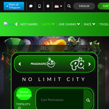
Main di
MASUK
DAF
Telegram
IDR
12,668,210,
HOT GAMES
SLOTS
LIVE CASINO
RACE
TOGE
NO LIMIT CITY
SEMUA
PERMAINAN
TOP
SLOTS
20