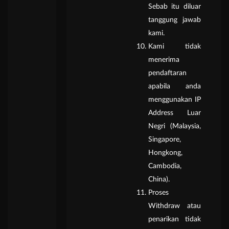
Sebab itu diluar
tanggung jawab
kami.
Kami tidak
menerima
pendaftaran
apabila anda
menggunakan IP
Address Luar
Negri (Malaysia,
Singapore,
Hongkong,
Cambodia,
China).
Proses
Withdraw atau
penarikan tidak