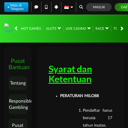
Main di
MASUK
DAF
Telegram
HOT GAMES
SLOTS
LIVE CASINO
RACE
TOGEL
Pusat
Syarat dan
Bantuan
Ketentuan
Tentang
PERATURAN MILO88
Responsible
Gambling
Pendaftar harus
berusia 17
Pusat
tahun keatas.