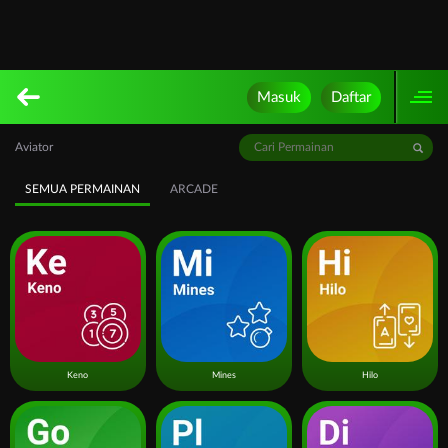
Masuk
Daftar
Aviator
SEMUA PERMAINAN
ARCADE
Keno
Mines
Hilo