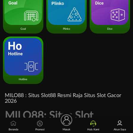
Goal
Plinko
Dice
Hotline
MILO88 : Situs Slot88 Resmi Raja Situs Slot Gacor
2026
MILO88: Situs Slot
Terlengkap Raja Situs Slot
Beranda
Promosi
Masuk
Hub. Kami
Akun Saya