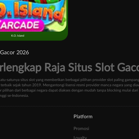
K.O. Island
t Gacor 2026
rlengkap Raja Situs Slot Ga
! Satu-satunya situs slot yang memberikan berbagai pilihan provider slot paling ga
r terbaik sejak tahun 2019. Mengantongi lisensi resmi provider manca negara yang di
r pilihan dari berbagai negara dapat diakses dengan mudah tanpa blocking mulai dari
nggi se-Indonesia.
Platform
Promosi
Loyalty