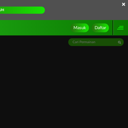
×
UH
Masuk
Daftar