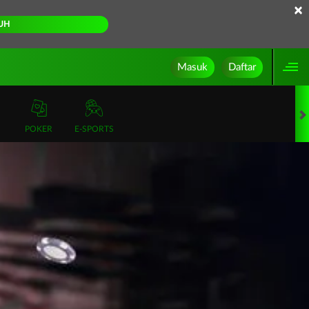
×
UH
Masuk
Daftar
POKER
E-SPORTS