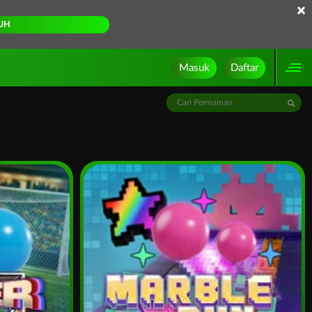
×
UH
Masuk
Daftar