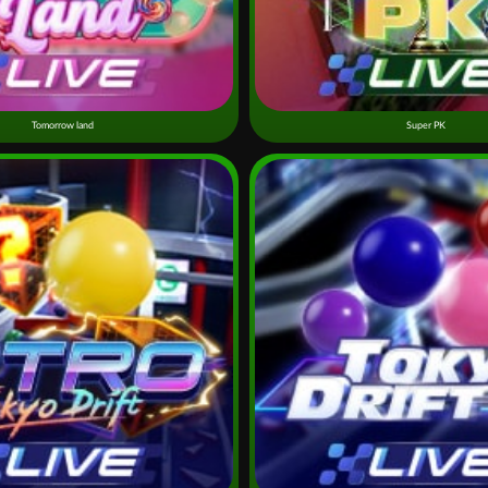
Tomorrow land
Super PK