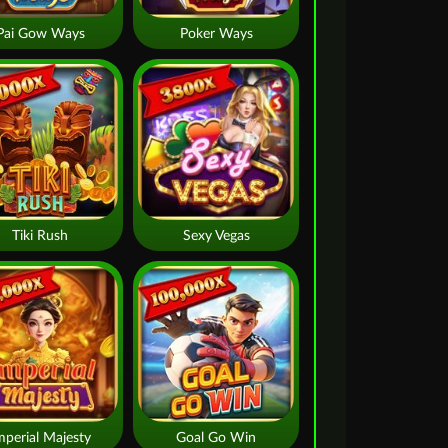
Pai Gow Ways
Poker Ways
Tiki Rush
Sexy Vegas
mperial Majesty
Goal Go Win