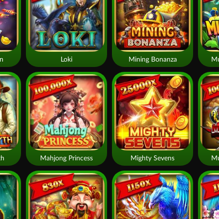
n
Loki
Mining Bonanza
Mu
th
Mahjong Princess
Mighty Sevens
Mu