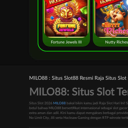
Fortune Jewels III
Nutty Riches
MILO88 : Situs Slot88 Resmi Raja Situs Slo
MILO88: Situs Slot Te
Situs Slot 2026
MILO88
bakal bikin kamu jadi Raja Slot Hari Ini
betul bahwa MILO88 bersertifikat Internasional sebagai slot gaco
extra aman dan adil. Kini kamu dapat mengakses berbagai provide
No Limit City, Jili serta Hacksaw Gaming dengan RTP winrate terti