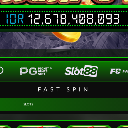
IDR
12,678,408,093
FAST SPIN
SLOTS