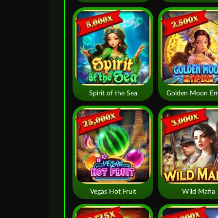
Spirit of the Sea
Golden Moon Em
Vegas Hot Fruit
Wild Mafia